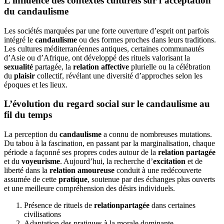
L’influence des contextes culturels sur l’acceptation
du candaulisme
Les sociétés marquées par une forte ouverture d’esprit ont parfois
intégré le
candaulisme
ou des formes proches dans leurs traditions.
Les cultures méditerranéennes antiques, certaines communautés
d’Asie ou d’Afrique, ont développé des rituels valorisant la
sexualité
partagée, la
relation affective
plurielle ou la célébration
du
plaisir
collectif, révélant une diversité d’approches selon les
époques et les lieux.
L’évolution du regard social sur le candaulisme au
fil du temps
La perception du
candaulisme
a connu de nombreuses mutations.
Du tabou à la fascination, en passant par la marginalisation, chaque
période a façonné ses propres codes autour de la
relation partagée
et du
voyeurisme
. Aujourd’hui, la recherche d’
excitation
et de
liberté dans la
relation amoureuse
conduit à une redécouverte
assumée de cette
pratique
, soutenue par des échanges plus ouverts
et une meilleure compréhension des désirs individuels.
Présence de rituels de
relationpartagée
dans certaines
civilisations
Adaptation des pratiques à la morale dominante