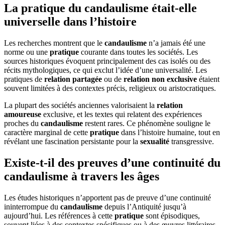
La pratique du candaulisme était-elle
universelle dans l’histoire
Les recherches montrent que le
candaulisme
n’a jamais été une
norme ou une
pratique
courante dans toutes les sociétés. Les
sources historiques évoquent principalement des cas isolés ou des
récits mythologiques, ce qui exclut l’idée d’une universalité. Les
pratiques de
relation partagée
ou de
relation non exclusive
étaient
souvent limitées à des contextes précis, religieux ou aristocratiques.
La plupart des sociétés anciennes valorisaient la
relation
amoureuse
exclusive, et les textes qui relatent des expériences
proches du
candaulisme
restent rares. Ce phénomène souligne le
caractère marginal de cette
pratique
dans l’histoire humaine, tout en
révélant une fascination persistante pour la
sexualité
transgressive.
Existe-t-il des preuves d’une continuité du
candaulisme à travers les âges
Les études historiques n’apportent pas de preuve d’une continuité
ininterrompue du
candaulisme
depuis l’Antiquité jusqu’à
aujourd’hui. Les références à cette
pratique
sont épisodiques,
souvent liées à des contextes spécifiques ou à des œuvres littéraires,