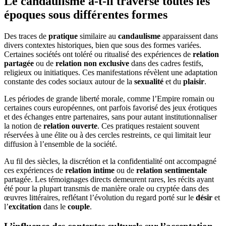
Le candaulisme a-t-il traversé toutes les
époques sous différentes formes
Des traces de
pratique
similaire au
candaulisme
apparaissent dans
divers contextes historiques, bien que sous des formes variées.
Certaines sociétés ont toléré ou ritualisé des expériences de
relation
partagée
ou de
relation non exclusive
dans des cadres festifs,
religieux ou initiatiques. Ces manifestations révèlent une adaptation
constante des codes sociaux autour de la
sexualité
et du
plaisir
.
Les périodes de grande liberté morale, comme l’Empire romain ou
certaines cours européennes, ont parfois favorisé des jeux érotiques
et des échanges entre partenaires, sans pour autant institutionnaliser
la notion de
relation ouverte
. Ces pratiques restaient souvent
réservées à une élite ou à des cercles restreints, ce qui limitait leur
diffusion à l’ensemble de la société.
Au fil des siècles, la discrétion et la confidentialité ont accompagné
ces expériences de
relation intime
ou de
relation sentimentale
partagée. Les témoignages directs demeurent rares, les récits ayant
été pour la plupart transmis de manière orale ou cryptée dans des
œuvres littéraires, reflétant l’évolution du regard porté sur le
désir
et
l’
excitation
dans le
couple
.