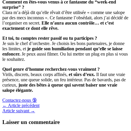
Comment en êtes-vous venus à ce fantasme du “week-end
surprise” ?
Clara m’a déjà dit qu’elle rêvait d’être utilisée « comme une salope
par des mecs inconnus ». Ce fantasme l’obsédait, alors j’ai décidé de
l’organiser en secret.
Elle n’aura aucun contrôle… et c’est
exactement ce dont elle rêve.
Et toi, tu comptes rester passif ou tu participes ?
Je suis le chef d’orchestre. Je choisis les bons partenaires, je donne
les limites, et
je guide son humiliation pendant qu’elle se laisse
enfoncer.
Je peux aussi filmer. Ou lui mettre un plug en plus si vous
le souhaitez.
Quel genre d’homme recherchez-vous vraiment ?
Virils, discrets, beaux corps affinés,
et sûrs d’eux.
Il faut une vraie
présence, une queue solide, un feu intérieur. Pas de bavards, pas de
curieux,
juste des bêtes à queue qui savent baiser une vraie
salope élégante.
Contactez-nous 🔞
←
Article précédent
Article suivant
→
Laisser un commentaire