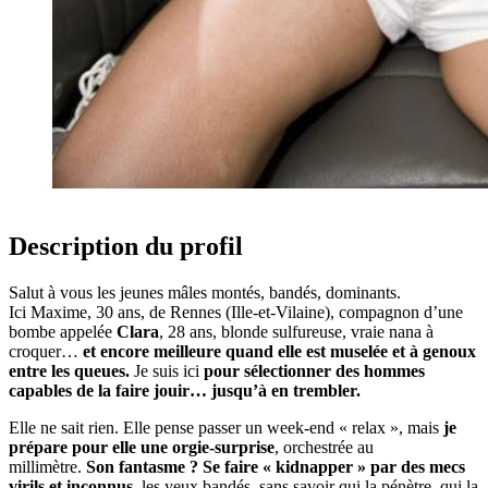
Description du profil
Salut à vous les jeunes mâles montés, bandés, dominants.
Ici Maxime, 30 ans, de Rennes (Ille-et-Vilaine), compagnon d’une
bombe appelée
Clara
, 28 ans, blonde sulfureuse, vraie nana à
croquer…
et encore meilleure quand elle est muselée et à genoux
entre les queues.
Je suis ici
pour sélectionner des hommes
capables de la faire jouir… jusqu’à en trembler.
Elle ne sait rien. Elle pense passer un week-end « relax », mais
je
prépare pour elle une orgie-surprise
, orchestrée au
millimètre.
Son fantasme ? Se faire « kidnapper » par des mecs
virils et inconnus
, les yeux bandés, sans savoir qui la pénètre, qui la