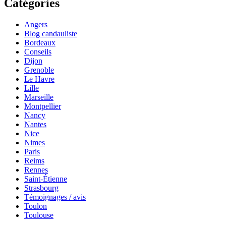
Catégories
Angers
Blog candauliste
Bordeaux
Conseils
Dijon
Grenoble
Le Havre
Lille
Marseille
Montpellier
Nancy
Nantes
Nice
Nimes
Paris
Reims
Rennes
Saint-Étienne
Strasbourg
Témoignages / avis
Toulon
Toulouse