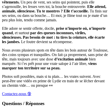
vêtements.
Un peu de vent, ses seins qui pointent, puis elle
s’agenouille, les fesses vers toi, la bouche entrouverte.
Elle attend,
animale, silencieuse. Tu te montres ? Elle t’accueille.
Tu finis sur
ses seins, ou dans sa bouche… Et moi, je filme tout ou je mate d’un
peu plus loin, tendu comme jamais.
Elle adore se sentir offerte, docile,
prise n’importe où, n’importe
quand
, et surtout
par des queues inconnues, viriles,
silencieuses.
Pas besoin de mot : tu tires la ceinture, elle écarte
les jambes.
Le foutre devient sa récompense.
Nous avons plusieurs spots en tête dans les bois autour de Toulouse,
des coins sympas et tranquilles. On fait ça proprement, sans prise de
tête, mais toujours avec une dose
d’excitation animale
bien
marquée. Si t’es prêt pour une vraie salope à l’air libre,
viens
marquer ton territoire sur sa peau.
Photos soft possibles, mais si tu plais… les vraies suivent. Avec
peut-être une vidéo en prime de Lydie en train de se lécher devant
un chemin vide… ou presque 👀
Contactez-nous 🔞
Questions / Réponses