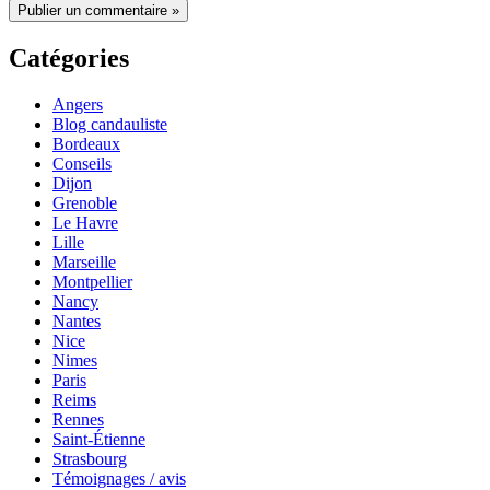
Catégories
Angers
Blog candauliste
Bordeaux
Conseils
Dijon
Grenoble
Le Havre
Lille
Marseille
Montpellier
Nancy
Nantes
Nice
Nimes
Paris
Reims
Rennes
Saint-Étienne
Strasbourg
Témoignages / avis