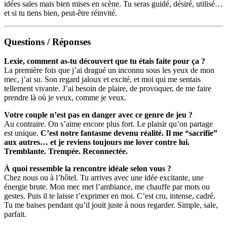
idées sales mais bien mises en scène. Tu seras guidé, désiré, utilisé…
et si tu tiens bien, peut-être réinvité.
Questions / Réponses
Lexie, comment as-tu découvert que tu étais faite pour ça ?
La première fois que j’ai dragué un inconnu sous les yeux de mon
mec, j’ai su. Son regard jaloux et excité, et moi qui me sentais
tellement vivante. J’ai besoin de plaire, de provoquer, de me faire
prendre là où je veux, comme je veux.
Votre couple n’est pas en danger avec ce genre de jeu ?
Au contraire. On s’aime encore plus fort. Le plaisir qu’on partage
est unique.
C’est notre fantasme devenu réalité. Il me “sacrifie”
aux autres… et je reviens toujours me lover contre lui.
Tremblante. Trempée. Reconnectée.
À quoi ressemble la rencontre idéale selon vous ?
Chez nous ou à l’hôtel. Tu arrives avec une idée excitante, une
énergie brute. Mon mec met l’ambiance, me chauffe par mots ou
gestes. Puis il te laisse t’exprimer en moi. C’est cru, intense, cadré.
Tu me baises pendant qu’il jouit juste à nous regarder. Simple, sale,
parfait.