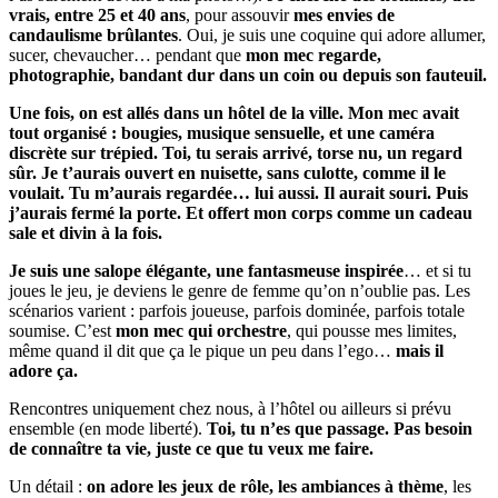
vrais, entre 25 et 40 ans
, pour assouvir
mes envies de
candaulisme brûlantes
. Oui, je suis une coquine qui adore allumer,
sucer, chevaucher… pendant que
mon mec regarde,
photographie, bandant dur dans un coin ou depuis son fauteuil.
Une fois, on est allés dans un hôtel de la ville. Mon mec avait
tout organisé : bougies, musique sensuelle, et une caméra
discrète sur trépied. Toi, tu serais arrivé, torse nu, un regard
sûr. Je t’aurais ouvert en nuisette, sans culotte, comme il le
voulait. Tu m’aurais regardée… lui aussi. Il aurait souri. Puis
j’aurais fermé la porte. Et offert mon corps comme un cadeau
sale et divin à la fois.
Je suis une salope élégante, une fantasmeuse inspirée
… et si tu
joues le jeu, je deviens le genre de femme qu’on n’oublie pas. Les
scénarios varient : parfois joueuse, parfois dominée, parfois totale
soumise. C’est
mon mec qui orchestre
, qui pousse mes limites,
même quand il dit que ça le pique un peu dans l’ego…
mais il
adore ça.
Rencontres uniquement chez nous, à l’hôtel ou ailleurs si prévu
ensemble (en mode liberté).
Toi, tu n’es que passage. Pas besoin
de connaître ta vie, juste ce que tu veux me faire.
Un détail :
on adore les jeux de rôle, les ambiances à thème
, les